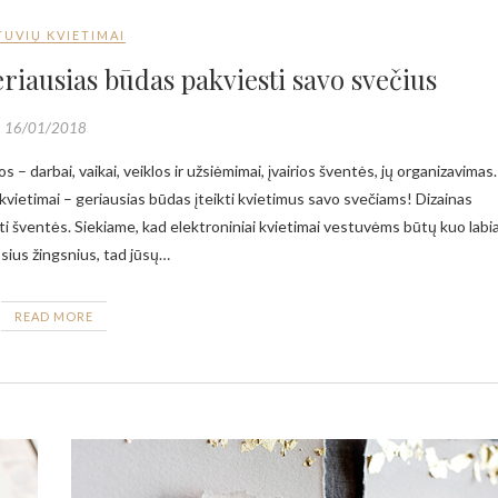
TUVIŲ KVIETIMAI
eriausias būdas pakviesti savo svečius
16/01/2018
vietimai – geriausias būdas įteikti kvietimus savo svečiams! Dizainas
kti šventės. Siekiame, kad elektroniniai kvietimai vestuvėms būtų kuo labi
sius žingsnius, tad jūsų…
READ MORE