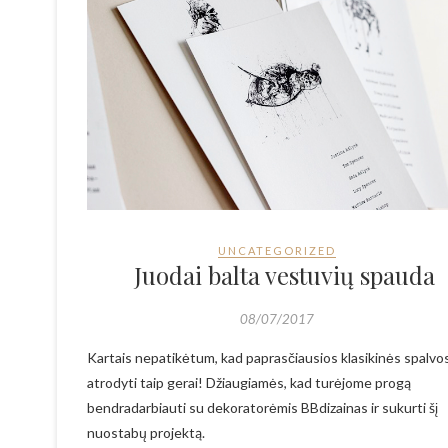
UNCATEGORIZED
Juodai balta vestuvių spauda
08/07/2017
Kartais nepatikėtum, kad paprasčiausios klasikinės spalvos
atrodyti taip gerai! Džiaugiamės, kad turėjome progą
bendradarbiauti su dekoratorėmis BBdizainas ir sukurti šį
nuostabų projektą.