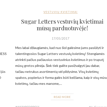
VESTUVIŲ KVIETIMAI
Sugar Letters vestuvių kvietimai
mūsų parduotuvėje!
17/05/2017
Mes labai džiaugiamės, kad nuo šiol galėsime jums pasiūlyti ir
PRESS
talentingosios Sugar Letters vestuvių kvietimų! Stengiamės
atrinkti pačius pačiausius vestuvinius kvietimus ir po truputį
mūsų gretos pilnėja. Šiek tiek galite pasižvalgyti jau dabar,
 jūs
tačiau netrukus asortimentą vėl pildysime. Visų kvietimų
O
spalvos, popierius ir forma galės būti keičiama, kaip ir visų mūs
kvietimų, tačiau mes manome,…
READ MORE