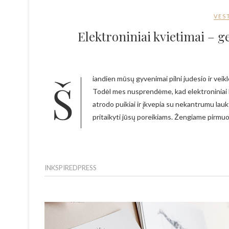
VES
Elektroniniai kvietimai – g
Šiandien mūsų gyvenimai pilni judesio ir veiklos – darbai, vaikai, veiklos ir užsiėmimai, įvairios šventės, jų organizavimas.
Todėl mes nusprendėme, kad elektroniniai k
atrodo puikiai ir įkvepia su nekantrumu lau
pritaikyti jūsų poreikiams. Žengiame pirmuo
INKSPIREDPRESS