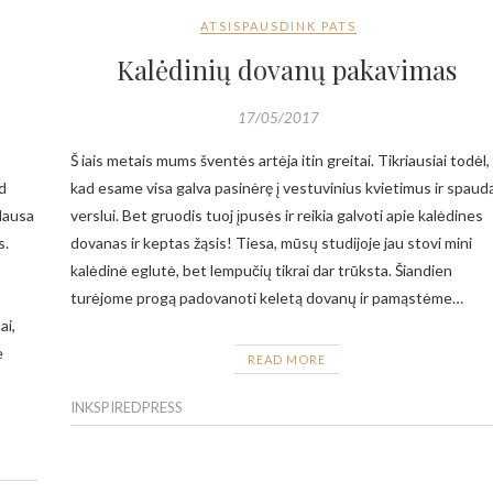
ATSISPAUSDINK PATS
Kalėdinių dovanų pakavimas
17/05/2017
Š iais metais mums šventės artėja itin greitai. Tikriausiai todėl,
ed
kad esame visa galva pasinėrę į vestuvinius kvietimus ir spaud
klausa
verslui. Bet gruodis tuoj įpusės ir reikia galvoti apie kalėdines
s.
dovanas ir keptas žąsis! Tiesa, mūsų studijoje jau stovi mini
kalėdinė eglutė, bet lempučių tikrai dar trūksta. Šiandien
turėjome progą padovanoti keletą dovanų ir pamąstėme…
ai,
e
READ MORE
INKSPIREDPRESS