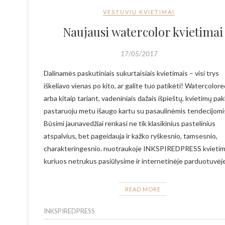
VESTUVIŲ KVIETIMAI
Naujausi watercolor kvietimai
17/05/2017
Dalinamės paskutiniais sukurtaisiais kvietimais – visi trys
iškeliavo vienas po kito, ar galite tuo patikėti! Watercolor
arba kitaip tariant, vadeniniais dažais išpieštų, kvietimų pa
pastaruoju metu išaugo kartu su pasaulinėmis tendecijomi
Būsimi jaunavedžiai renkasi ne tik klasikinius pastelinius
atspalvius, bet pageidauja ir kažko ryškesnio, tamsesnio,
charakteringesnio. nuotraukoje INKSPIREDPRESS kvietim
kuriuos netrukus pasiūlysime ir internetinėje parduotuvėj
READ MORE
INKSPIREDPRESS