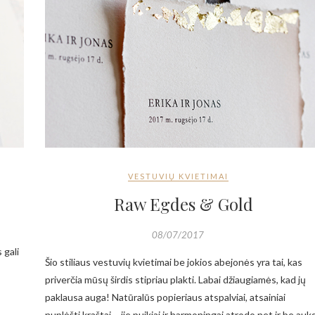
VESTUVIŲ KVIETIMAI
Raw Egdes & Gold
08/07/2017
 gali
Šio stiliaus vestuvių kvietimai be jokios abejonės yra tai, kas
priverčia mūsų širdis stipriau plakti. Labai džiaugiamės, kad jų
paklausa auga! Natūralūs popieriaus atspalviai, atsainiai
nuplėšti kraštai – jie puikiai ir harmoningai atrodo net ir be auk