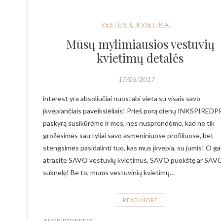
VESTUVIŲ KVIETIMAI
Mūsų mylimiausios vestuvių
kvietimų detalės
17/05/2017
interest yra absoliučiai nuostabi vieta su visais savo
įkvepiančiais paveikslėliais! Prieš porą dienų INKSPIRED
paskyrą susikūrėme ir mes, nes nusprendėme, kad ne tik
grožėsimės sau tyliai savo asmeniniuose profiliuose, bet
stengsimės pasidalinti tuo, kas mus įkvepia, su jumis! O gal
atrasite SAVO vestuvių kvietimus, SAVO puokštę ar SAV
suknelę! Be to, mums vestuvinių kvietimų…
READ MORE