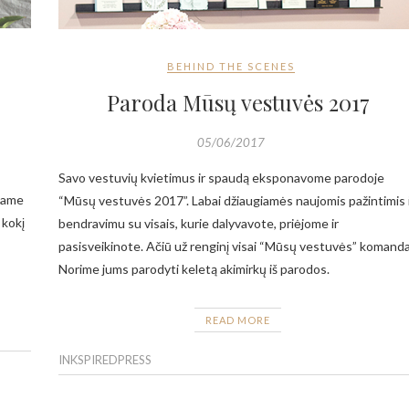
BEHIND THE SCENES
Paroda Mūsų vestuvės 2017
05/06/2017
Savo vestuvių kvietimus ir spaudą eksponavome parodoje
esame
“Mūsų vestuvės 2017”. Labai džiaugiamės naujomis pažintimis 
 kokį
bendravimu su visais, kurie dalyvavote, priėjome ir
pasisveikinote. Ačiū už renginį visai “Mūsų vestuvės” komanda
Norime jums parodyti keletą akimirkų iš parodos.
READ MORE
INKSPIREDPRESS